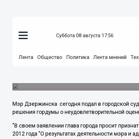
Политика
суббота 08 августа 17:56
23.06.2012
07:09
Глава Дзержинска Виктр Сопин
Лента
Общество
Политика
Лента мнений
Тех
депутатов городской думы
Суть его претензий - не согласие с оценкой его
высказали народные избранники.
Мэр Дзержинска сегодня подал в городской су
решения гордумы о неудовлетворительной оценке
"В своем заявлении глава города просит призна
2012 года "О результатах деятельности мэра и а