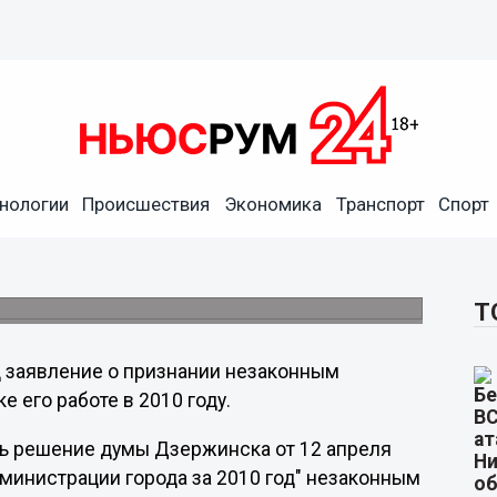
 оспорил в суде решение
нологии
Происшествия
Экономика
Транспорт
Спорт
 деятельности в 2010 году, которую
Т
д заявление о признании незаконным
 его работе в 2010 году.
ть решение думы Дзержинска от 12 апреля
дминистрации города за 2010 год" незаконным