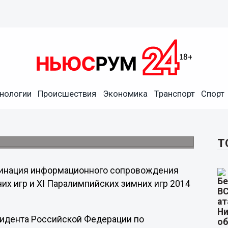
зидента РФ по общественным
нологии
Происшествия
Экономика
Транспорт
Спорт
, который с мая 2008 года возглавлял
тельства,сообщает РИА Новости со
Т
рдинация информационного сопровождения
их игр и XI Паралимпийских зимних игр 2014
езидента Российской Федерации по