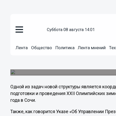
Политика
суббота 08 августа 14:01
19.06.2012
08:02
Путин создал управление пре
связям
Лента
Общество
Политика
Лента мнений
Тех
Новое ведомство возглавил Александр Смирнов
департамент пресс-службы и информации прави
ссылкой на пресс-службу Кремля.
Одной из задач новой структуры является коо
подготовки и проведения XXII Олимпийских зимн
года в Сочи.
Также, как говорится Указе «Об Управлении Пр