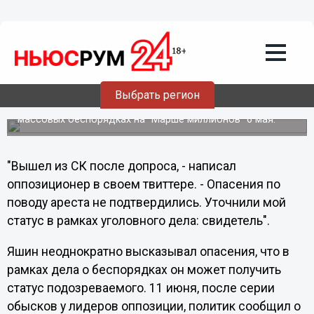
Политика
16.06.2012
02:40
Завершены допросы Яшина и
Удальцова
В здании Следственного комитета РФ в Балакиревском
Выбрать регион
переулке в пятницу, 15 июня, прошел допрос одного из
лидеров "Солидарности" Ильи Яшина по делу о
массовых беспорядках на "Марше миллионов" 6 мая.
"Вышел из СК после допроса, - написал
оппозиционер в своем твиттере. - Опасения по
поводу ареста не подтвердились. Уточнили мой
статус в рамках уголовного дела: свидетель".
Яшин неоднократно высказывал опасения, что в
рамках дела о беспорядках он может получить
статус подозреваемого. 11 июня, после серии
обысков у лидеров оппозиции, политик сообщил о