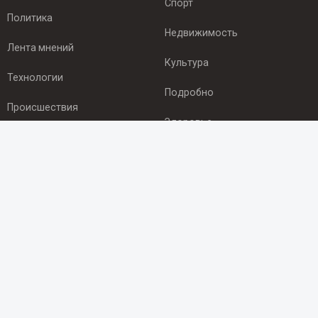
Спорт
Политика
Недвижимость
Лента мнений
Культура
Технологии
Подробно
Происшествия
Здоровье
Экономика
ПОДПИСКА
Подпишись на рассылку NEWSROOM24
и будь
в курсе новостей в своём городе:
Подписаться
© 2012 - 2025 ООО "Ньюсрум" (ИА Newsroom24 (Ньюсрум24).