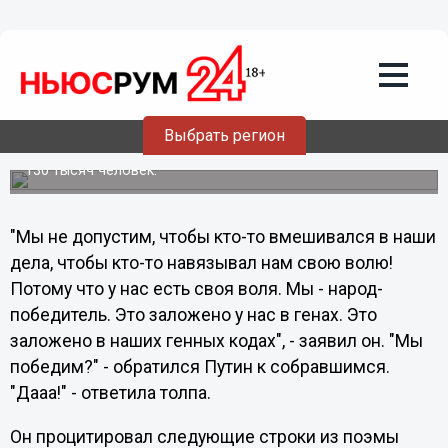
24.02.2012
00:43
Владимир Путин приехал на свой
митинг в "Лужниках"
Кандидат в президенты от "Единой России" Владимир
Путин приехал на митинг в свою поддержку в "Лужники".
Выбрать регион
Под аплодисменты собравшихся он вышел на сцену,
расположенную в центре поля. На стадионе собралось
130 тысяч человек.
"Мы не допустим, чтобы кто-то вмешивался в наши
дела, чтобы кто-то навязывал нам свою волю!
Потому что у нас есть своя воля. Мы - народ-
победитель. Это заложено у нас в генах. Это
заложено в наших генных кодах", - заявил он. "Мы
победим?" - обратился Путин к собравшимся.
"Дааа!" - ответила толпа.
Он процитировал следующие строки из поэмы