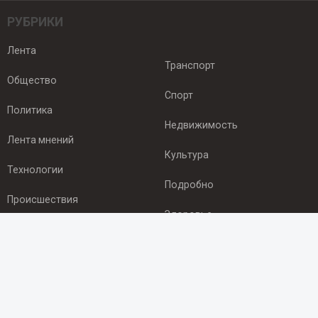
РУБРИКИ
Лента
Транспорт
Общество
Спорт
Политика
Недвижимость
Лента мнений
Культура
Технологии
Подробно
Происшествия
Здоровье
Экономика
ПОДПИСКА
Подпишись на рассылку NEWSROOM24
и будь
в курсе новостей в своём городе: