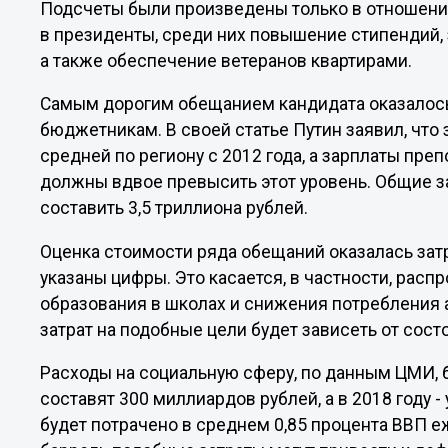
Подсчеты были произведены только в отношени
в президенты, среди них повышение стипендий, з
а также обеспечение ветеранов квартирами.
Самым дорогим обещанием кандидата оказалось
бюджетникам. В своей статье Путин заявил, что
средней по региону с 2012 года, а зарплаты преп
должны вдвое превысить этот уровень. Общие за
составить 3,5 триллиона рублей.
Оценка стоимости ряда обещаний оказалась затру
указаны цифры. Это касается, в частности, рас
образования в школах и снижения потребления 
затрат на подобные цели будет зависеть от сос
Расходы на социальную сферу, по данным ЦМИ, буд
составят 300 миллиардов рублей, а в 2018 году 
будет потрачено в среднем 0,85 процента ВВП еж