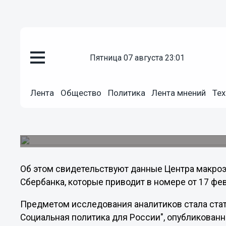
Политика
пятница 07 августа 23:01
17.02.2012
21:36
Аналитики подсчитали стоимо
Лента
Общество
Политика
Лента мнений
Тех
Путина
Исполнение предвыборных обещаний Владимира
обойдется бюджету по меньшей мере в 5,1 трил
Об этом свидетельствуют данные Центра макро
Сбербанка, которые приводит в номере от 17 фев
Предметом исследования аналитиков стала стат
Социальная политика для России", опубликованн