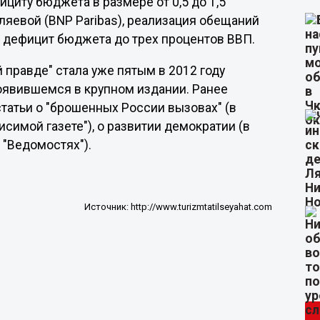
циту бюджета в размере от 0,5 до 1,5
ляевой (BNP Paribas), реализация обещаний
т дефицит бюджета до трех процентов ВВП.
 правде" стала уже пятым в 2012 году
оявившемся в крупном издании. Ранее
татьи о "брошенных России вызовах" (в
исимой газете"), о развитии демократии (в
 "Ведомостях").
Источник:
http://www.turizmtatilseyahat.com