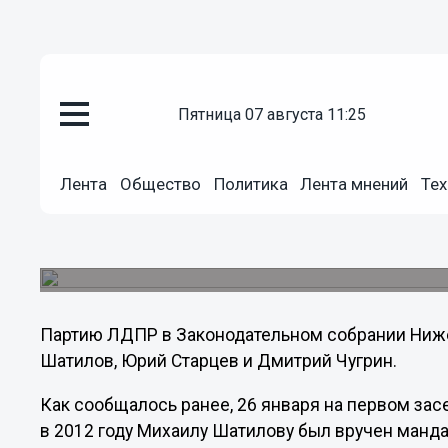
Политика
пятница 07 августа 11:25
02.02.2012
03:59
Шатилов избран руководителе
Лента
Общество
Политика
Лента мнений
Тех
Заксобрании
Избрание Михаила Шатилова на пост руководи
парламенте было принято на заседании фракци
Партию ЛДПР в Законодательном собрании Ниж
Шатилов, Юрий Старцев и Дмитрий Чугрин.
Как сообщалось ранее, 26 января на первом за
в 2012 году Михаилу Шатилову был вручен манд