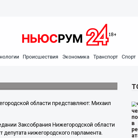
м фракции ЛДПР в
нологии
Происшествия
Экономика
Транспорт
Спорт
теля фракции ЛДПР внижегородском
и, сообщает пресс-служба НРО ЛДПР.
Т
егородской области представляют: Михаил
седании Заксобрания Нижегородской области
ат депутата нижегородского парламента.