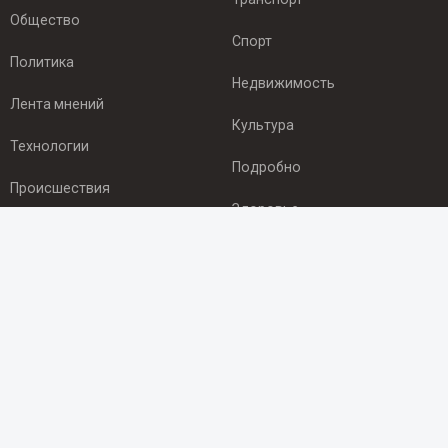
Общество
Спорт
Политика
Недвижимость
Лента мнений
Культура
Технологии
Подробно
Происшествия
Здоровье
Экономика
ПОДПИСКА
Подпишись на рассылку NEWSROOM24
и будь
в курсе новостей в своём городе:
Подписаться