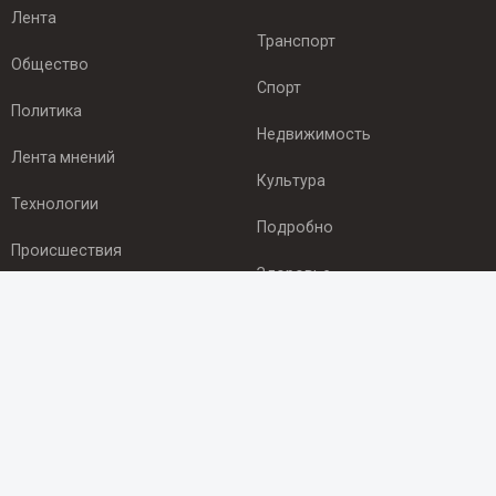
Лента
Транспорт
Общество
Спорт
Политика
Недвижимость
Лента мнений
Культура
Технологии
Подробно
Происшествия
Здоровье
Экономика
ПОДПИСКА
Подпишись на рассылку NEWSROOM24
и будь
в курсе новостей в своём городе:
Подписаться