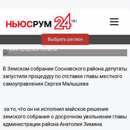
Политика
28.11.2011
08:52
Глава района может быть уволен за то,
что не уволил сити-менеджера
Выбрать регион
Политический скандал разразился в Сосновском районе
Нижегородской области.
В Земском собрании Сосновского района депутаты
запустили процедуру по отставке главы местного
самоуправления Сергея Малышева
за то, что он не исполнил майское решение
земского собрания о досрочном увольнении главы
администрации района Анатолия Зимина.