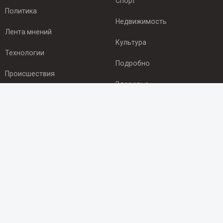
Спорт
Политика
Недвижимость
Лента мнений
Культура
Технологии
Подробно
Происшествия
Здоровье
Экономика
ПОДПИСКА
Подпишись на рассылку NEWSROOM24
и будь
в курсе новостей в своём городе:
Подписаться
© 2012 - 2025 ООО "Ньюсрум" (ИА Newsroom24 (Ньюсрум24).