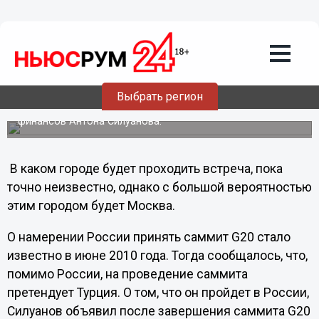
Политика
05.11.2011
08:40
Россия примет саммит "Большой
двадцатки" в 2013 году
Россия примет саммит "Большой двадцатки" (G20) в
Выбрать регион
2013 году, сообщает РИА Новости со ссылкой на
заявление исполняющего обязанности министра
финансов Антона Силуанова.
В каком городе будет проходить встреча, пока
точно неизвестно, однако с большой вероятностью
этим городом будет Москва.
О намерении России принять саммит G20 стало
известно в июне 2010 года. Тогда сообщалось, что,
помимо России, на проведение саммита
претендует Турция. О том, что он пройдет в России,
Силуанов объявил после завершения саммита G20