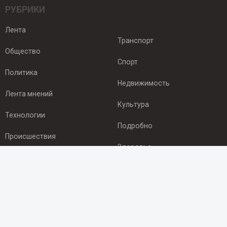
РУБРИКИ
Лента
Транспорт
Общество
Спорт
Политика
Недвижимость
Лента мнений
Культура
Технологии
Подробно
Происшествия
Здоровье
Экономика
ПОДПИСКА
Подпишись на рассылку NEWSROOM24
и будь
в курсе новостей в своём городе: