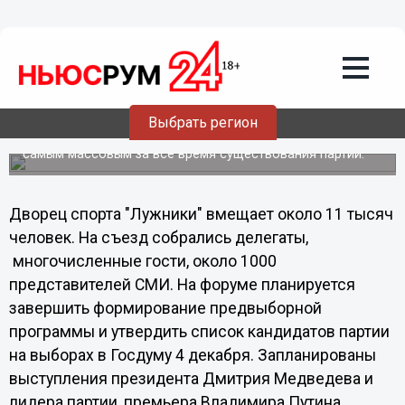
Политика
24.09.2011
21:33
Съезд «Единой России» проходит в
«Лужниках»
Выбрать регион
Стадион для проведения партийного форума выбрали не
случайно - этот съезд единороссов обещает быть
самым массовым за все время существования партии.
Дворец спорта "Лужники" вмещает около 11 тысяч
человек. На съезд собрались делегаты,
многочисленные гости, около 1000
представителей СМИ. На форуме планируется
завершить формирование предвыборной
программы и утвердить список кандидатов партии
на выборах в Госдуму 4 декабря. Запланированы
выступления президента Дмитрия Медведева и
лидера партии, премьера Владимира Путина.