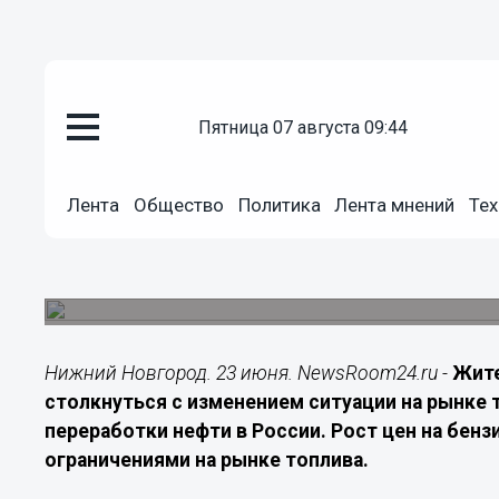
Лента мнений
пятница 07 августа 09:44
23.06.2026
17:00
Аналитик Кауфман оценил риск
Лента
Общество
Политика
Лента мнений
Тех
Нижегородской области
Специалист рассказал о влиянии объемов пере
могут повлиять на стоимость топлива
Нижний Новгород. 23 июня. NewsRoom24.ru -
Жите
столкнуться с изменением ситуации на рынке 
переработки нефти в России. Рост цен на бенз
ограничениями на рынке топлива.