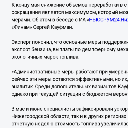
К концу мая снижение объемов переработки в ст
сокращения является максимумом, который мо
мерами. Об этом в беседе с ИА «
НЬЮСРУМ24.Ниж
«Финам» Сергей Кауфман.
Эксперт пояснил, что основные меры поддержки
экспорт бензина, выплаты по демпферному мех
экологичных марок топлива.
«Административные меры работают при умеренн
сейчас эти меры остаются эффективными, но их,
аналитик. Среди дополнительных вариантов Кау
однако при текущей ситуации с бюджетом вероя
В мае и июне специалисты зафиксировали ускоре
Нижегородской области, так и в других региона
отчетную неделю стоимость топлива увеличилась