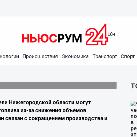
и роста цен на топливо для
нологии
Происшествия
Экономика
Транспорт
Спорт
работки и возможных факторах, которые
Т
ли Нижегородской области могут
топлива из-за снижения объемов
ин связан с сокращением производства и