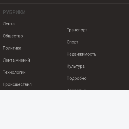
РУБРИКИ
Лента
Транспорт
Общество
Спорт
Политика
Недвижимость
Лента мнений
Культура
Технологии
Подробно
Происшествия
Здоровье
Экономика
ПОДПИСКА
Подпишись на рассылку NEWSROOM24
и будь
в курсе новостей в своём городе: