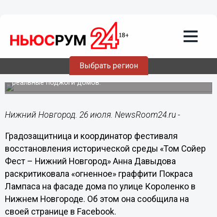
Лента мнений
26.07.2021
13:16
Анна Давыдова раскритиковала
«огненное» граффити Покраса Лампаса
Выбрать регион
Работа может спровоцировать злоумышленников на
реальные поджоги домов.
Нижний Новгород. 26 июля. NewsRoom24.ru -
Градозащитница и координатор фестиваля
восстановления исторической среды «Том Сойер
Фест – Нижний Новгород» Анна Давыдова
раскритиковала «огненное» граффити Покраса
Лампаса на фасаде дома по улице Короленко в
Нижнем Новгороде. Об этом она сообщила на
своей странице в Facebook.