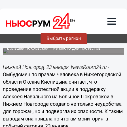
Лента мнений
23.01.2021
21:01
Омбудсмен Оксана Кислицына назвала
митинги в Нижнем Новгороде
опасными
Выбрать регион
Уполномоченный по правам человека считает, что
Большая Покровская – не место для протестов.
Нижний Новгород. 23 января. NewsRoom24.ru -
Омбудсмен по правам человека в Нижегородской
области Оксана Кислицына считает, что
проведение протестной акции в поддержку
Алексея Навального на Большой Покровской в
Нижнем Новгороде создало не только неудобства
для горожан, но и подвергла их опасности. К таким
выводам она пришла по итогам мониторинга
событий сегодня, 23 января.