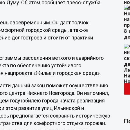
ую Думу. Об этом сообщает пресс-служба
чень своевременным. Он даст толчок
омфортной городской среды, а также
ние долгостроев и отойти от практики
рограммы расселения ветхого и аварийного
екта по обеспечению устойчивого
 нацпроекта «Жилье и городская среда».
бласти данный закон поможет осуществлению
го центра Нижнего Новгорода. Он напомнил,
щем году юбилею города начата реализация
ри этом развитие улиц Ильинской и
десь предполагается сохранять историческую
П
остранства для комфортного отдыха горожан.