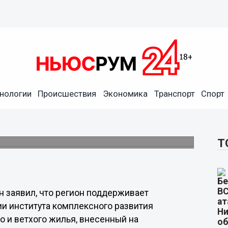
опроект Федерации о
нологии
Происшествия
Экономика
Транспорт
Спорт
овании института КРТ и механизмов
Т
н заявил, что регион поддерживает
и института комплексного развития
о и ветхого жилья, внесенный на