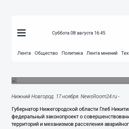
Лента мнений
суббота 08 августа 16:45
17.11.2020
10:02
Глеб Никитин поддержал закон
Лента
Общество
Политика
Лента мнений
Тех
развитии территорий
В Госдуму внесен законопроект о совершенств
расселения аварийного жилья.
Нижний Новгород. 17 ноября. NewsRoom24.ru -
Губернатор Нижегородской области Глеб Никити
федеральный законопроект о совершенствовани
территорий и механизмов расселения аварийног