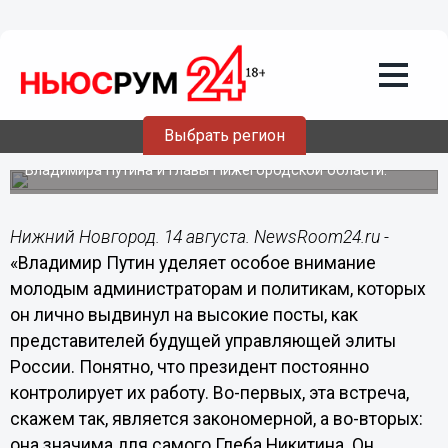
14.08.2018
16:54
Никитин не относится к тем
руководителям, которые жалуются на
обстоятельства, он их меняет, —
Прудник
Выбрать регион
Политолог Александр Прудник прокомментировал
прошедшую в Ново-Огареве встречу президента России
Владимира Путина и главы Нижегородской области.
Нижний Новгород. 14 августа. NewsRoom24.ru -
«Владимир Путин уделяет особое внимание
молодым администраторам и политикам, которых
он лично выдвинул на высокие посты, как
представителей будущей управляющей элиты
России. Понятно, что президент постоянно
контролирует их работу. Во-первых, эта встреча,
скажем так, является закономерной, а во-вторых:
она значима для самого Глеба Никитина. Он