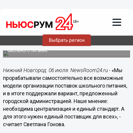
06.07.2018
17:02
Нужна централизация и единый
стандарт школьного питания, - Гонова
Член Общественной палаты Нижнего Новгорода
Светлана Гонова прокомментировала итоги встречи
Выбрать регион
мэра Нижнего Новгорода Владимира Панова с
родителями и общественниками по организации
школьного питания.
Нижний Новгород. 06 июля. NewsRoom24.ru -
«Мы
прорабатывали самостоятельно все возможные
модели организации поставок школьного питания,
и в итоге поддержали вариант, предложенный
городской администрацией. Наше мнение:
необходима централизация и единый стандарт. А
для этого нужен единый поставщик для всех», -
считает Светлана Гонова.