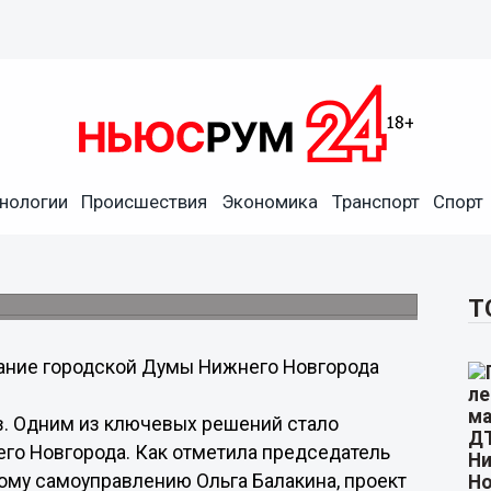
 лучшие практики
нологии
Происшествия
Экономика
Транспорт
Спорт
и различных уровней, -
городской Думы.
Т
ание городской Думы Нижнего Новгорода
в. Одним из ключевых решений стало
го Новгорода. Как отметила председатель
ому самоуправлению Ольга Балакина, проект