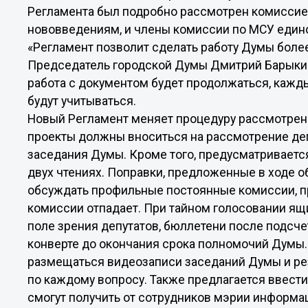
Регламента был подробно рассмотрен комиссией
нововведениям, и члены комиссии по МСУ едино
«Регламент позволит сделать работу Думы более
Председатель городской Думы Дмитрий Барыкин 
работа с документом будет продолжаться, кажд
будут учитываться.
Новый Регламент меняет процедуру рассмотрени
проекты должны вноситься на рассмотрение депу
заседания Думы. Кроме того, предусматриваетс
двух чтениях. Поправки, предложенные в ходе 
обсуждать профильные постоянные комиссии, п
комиссии отпадает. При тайном голосовании ящ
поле зрения депутатов, бюллетени после подсч
конверте до окончания срока полномочий Думы.
размещаться видеозаписи заседаний Думы и ре
по каждому вопросу. Также предлагается ввести
смогут получить от сотрудников мэрии информ