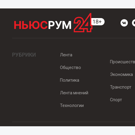
РУБРИКИ
Лента
Происшест
Общество
Экономика
Политика
Транспорт
Лента мнений
Спорт
Технологии
© 2012 - 2025 ООО "Ньюсрум" (ИА Newsroom24 (Ньюсрум24). Учр
Свидетельство о регистрации СМИ ИА № ФС 77 - 45920 от 22.07.