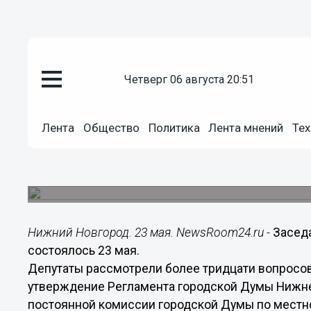
Лента мнений
четверг 06 августа 20:51
23.05.2018
17:39
В Регламенте Думы учтены все
Лента
Общество
Политика
Лента мнений
Тех
законодательных органов власт
Барыкин
Депутаты утвердили новый Регламент работы 
Нижний Новгород. 23 мая. NewsRoom24.ru -
Засед
состоялось 23 мая.
Депутаты рассмотрели более тридцати вопросо
утверждение Регламента городской Думы Нижне
постоянной комиссии городской Думы по местн