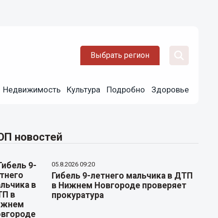
Выбрать регион
Недвижимость
Культура
Подробно
Здоровье
ОП новостей
05.8.2026 09:20
Гибель 9-летнего мальчика в ДТП
в Нижнем Новгороде проверяет
прокуратура