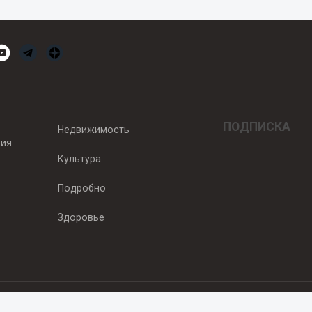
ПОДПИСКА
Недвижимость
вия
Культура
Подробно
Здоровье
едитель — ООО "Ньюсрум"
2011г. выдано Федеральной службой по надзору в сфере связи, информа