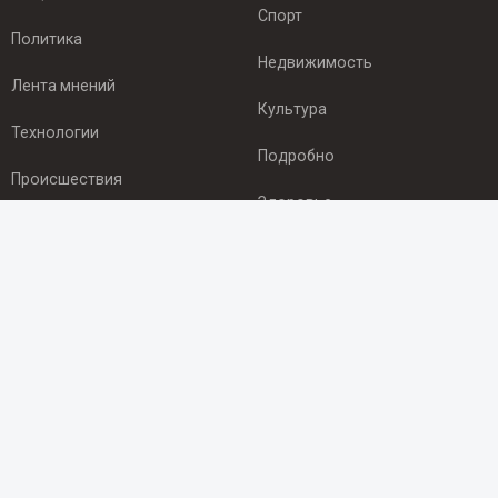
Спорт
Политика
Недвижимость
Лента мнений
Культура
Технологии
Подробно
Происшествия
Здоровье
Экономика
ПОДПИСКА
Подпишись на рассылку NEWSROOM24
и будь
в курсе новостей в своём городе:
Подписаться