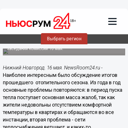
«Продуманная эксплуатация
теплосетей - без резких всплесков по
давлению и температуре - дала
положительный результат», - Аношкин
Председатель постоянной комиссии по городскому
Выбрать регион
хозяйству Владимир Аношкин прокомментировал
основные вопросы, которые были рассмотрены на
заседании комиссии 16 мая.
Нижний Новгород. 16 мая. NewsRoom24.ru -
Наиболее интересным было обсуждение итогов
прошедшего отопительного сезона. Из года в год
основные проблемы повторяются: в период пуска
тепла поступает основная масса жалоб, так как
жители недовольны отсутствием комфортной
температуры в квартирах и обращаются во все
инстанции, вторая проблема - сети
теплоснабжения ветшают, и каких-то