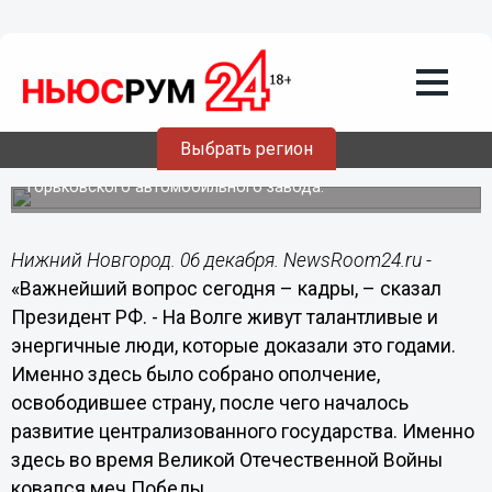
06.12.2017
17:58
Вместе с «ГАЗом» будет развиваться и
Нижний Новгород, и все города
страны, – Путин
Выбрать регион
Президент РФ Владимир Путин выступил на
торжественном мероприятии, посвященном 85-летию
Горьковского автомобильного завода.
Нижний Новгород. 06 декабря. NewsRoom24.ru -
«Важнейший вопрос сегодня – кадры, – сказал
Президент РФ. - На Волге живут талантливые и
энергичные люди, которые доказали это годами.
Именно здесь было собрано ополчение,
освободившее страну, после чего началось
развитие централизованного государства. Именно
здесь во время Великой Отечественной Войны
ковался меч Победы.