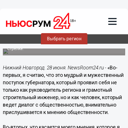
Валерий Павлинович
продемонстрировал взвешенную и
разумную склонность к диалогу –
Молокин
Кинодраматург и тележурналист, общественный
Выбрать регион
активист Георгий Молокин прокомментировал решение
губернатора о сохранении ажурных конструкций на
Стрелке.
Нижний Новгород. 28 июня. NewsRoom24.ru -
«Во-
первых, я считаю, что это мудрый и мужественный
поступок губернатора, который проявил себя не
только как руководитель региона и грамотный
строительный инженер, но и как человек, который
ведет диалог с общественностью, внимательно
прислушивается к мнению общественности.
Во-вторых, что касается моего мнения, которое я