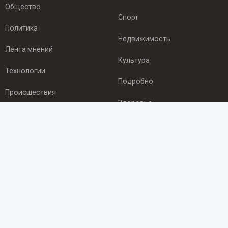
Общество
Спорт
Политика
Недвижимость
Лента мнений
Культура
Технологии
Подробно
Происшествия
Здоровье
Экономика
ПОДПИСКА
Подпишись на рассылку NEWSROOM24
и будь
в курсе новостей в своём городе:
Подписаться