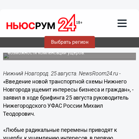
Введение новой транспортной схемы
Нижнего Новгорода ущемит интересы
бизнеса и граждан, - Теодорович
Руководитель Нижегородского УФАС уверен, что
властям необходимо провести независимый мониторинг
Выбрать регион
существующих в городе проблем с транспортом,
оценить риски для населения и бизнеса, подумать о
возможности компенсации ущерба.
Нижний Новгород. 25 августа. NewsRoom24.ru -
«Введение новой транспортной схемы Нижнего
Новгорода ущемит интересы бизнеса и граждан», -
заявил в ходе брифинга 25 августа руководитель
Нижегородского УФАС России Михаил
Теодорович.
«Любые радикальные перемены приводят к
ущербу, к ущемлению интересов, в первую