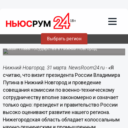
Нижегородская область обладает
колоссальным научно-техническим
потенциалом и может служить
образцом для других субъектов РФ -
Тятинькин
Выбрать регион
Генеральный директор - главный конструктор ПКО
«Теплообменник» Виктор Тятинькин прокомментировал
визит главы государства в Нижний Новгород.
Нижний Новгород. 31 марта. NewsRoom24.ru -
«Я
считаю, что визит президента России Владимира
Путина в Нижний Новгород и проведение
совещания комиссии по военно-техническому
сотрудничеству вполне закономерно и означает
только одно: президент и правительство России
высоко оценивают развитие нашего региона.
Нижегородская область обладает колоссальным
научно-техническим и промышленным