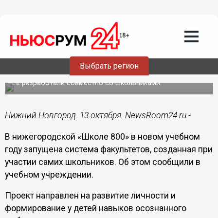
Образование
13.10.2025
16:05
Систему факультетов введут для
Выбрать регион
учеников нижегородской «Школы 800»
Её разработали совместно со школьниками.
Нижний Новгород. 13 октября. NewsRoom24.ru -
В нижегородской «Школе 800» в новом учебном
году запущена система факультетов, созданная при
участии самих школьников. Об этом сообщили в
учебном учреждении.
Проект направлен на развитие личности и
формирование у детей навыков осознанного