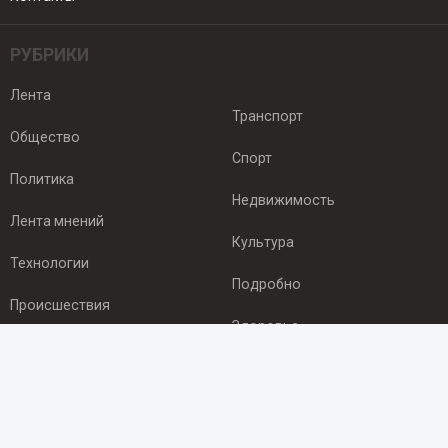
РУБРИКИ
Лента
Транспорт
Общество
Спорт
Политика
Недвижимость
Лента мнений
Культура
Технологии
Подробно
Происшествия
Здоровье
Экономика
ПОДПИСКА
Подпишись на рассылку NEWSROOM24
и будь
в курсе новостей в своём городе: