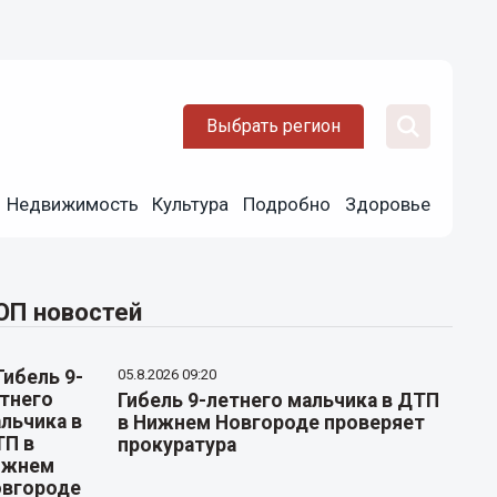
Выбрать регион
Недвижимость
Культура
Подробно
Здоровье
ОП новостей
05.8.2026 09:20
Гибель 9-летнего мальчика в ДТП
в Нижнем Новгороде проверяет
прокуратура