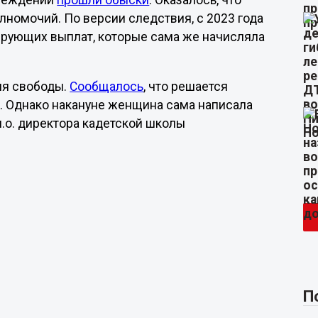
чреждении
прошли обыски
. Оказалось, что
номочий. По версии следствия, с 2023 года
ирующих выплат, которые сама же начисляла
я свободы.
Сообщалось
, что решается
а. Однако накануне женщина сама написала
и.о. директора кадетской школы
П