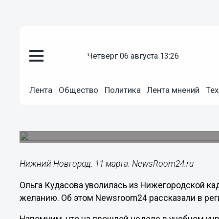
четверг 06 августа 13:26
Образование
11.03.2025
11:53
Лента
Общество
Политика
Лента мнений
Тех
Ольга Кудасова ушла с поста 
кадетской школы
На женщину завели уголовное дело.
Нижний Новгород. 11 марта. NewsRoom24.ru -
Ольга Кудасова уволилась из Нижегородской ка
желанию. Об этом Newsroom24 рассказали в ре