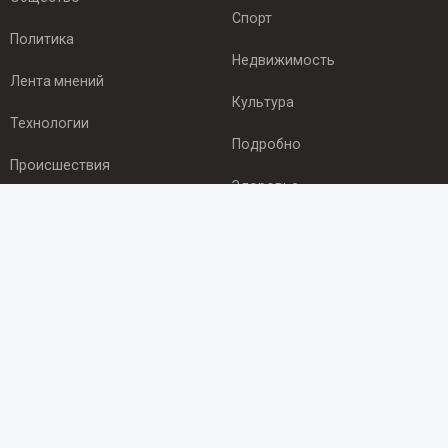
Спорт
Политика
Недвижимость
Лента мнений
Культура
Технологии
Подробно
Происшествия
Здоровье
Экономика
ПОДПИСКА
Подпишись на рассылку NEWSROOM24
и будь
в курсе новостей в своём городе:
Подписаться