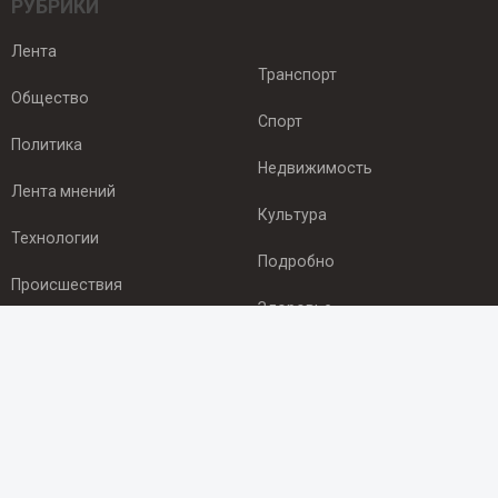
РУБРИКИ
Лента
Транспорт
Общество
Спорт
Политика
Недвижимость
Лента мнений
Культура
Технологии
Подробно
Происшествия
Здоровье
Экономика
ПОДПИСКА
Подпишись на рассылку NEWSROOM24
и будь
в курсе новостей в своём городе: