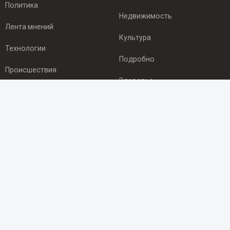
Политика
Недвижимость
Лента мнений
Культура
Технологии
Подробно
Происшествия
Здоровье
Экономика
ПОДПИСКА
Подпишись на рассылку NEWSROOM24
и будь
в курсе новостей в своём городе:
Подписаться
© 2012 - 2025 ООО "Ньюсрум" (ИА Newsroom24 (Ньюсрум24).
Учредитель — ООО "Ньюсрум"