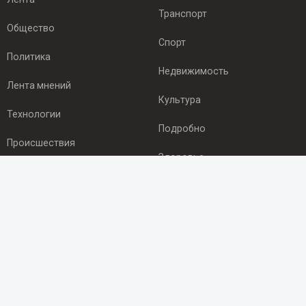
Транспорт
Общество
Спорт
Политика
Недвижимость
Лента мнений
Культура
Технологии
Подробно
Происшествия
Здоровье
Экономика
ПОДПИСКА
Подпишись на рассылку NEWSROOM24
и будь
в курсе новостей в своём городе:
Подписаться