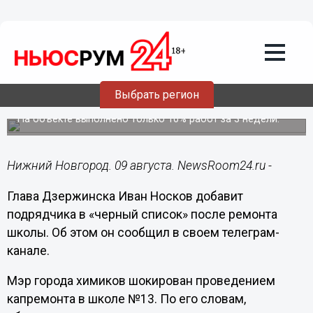
Образование
09.08.2023
06:30
Иван Носков поместит подрядчика в
«черный список» после ремонта
Выбрать регион
школы в Дзержинске
На объекте выполнено только 10% работ за 3 недели.
Нижний Новгород. 09 августа. NewsRoom24.ru -
Глава Дзержинска Иван Носков добавит
подрядчика в «черный список» после ремонта
школы. Об этом он сообщил в своем телеграм-
канале.
Мэр города химиков шокирован проведением
капремонта в школе №13. По его словам,