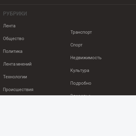
РУБРИКИ
Лента
Транспорт
Общество
Спорт
Политика
Недвижимость
Лента мнений
Культура
Технологии
Подробно
Происшествия
Здоровье
Экономика
ПОДПИСКА
Подпишись на рассылку NEWSROOM24
и будь
в курсе новостей в своём городе: