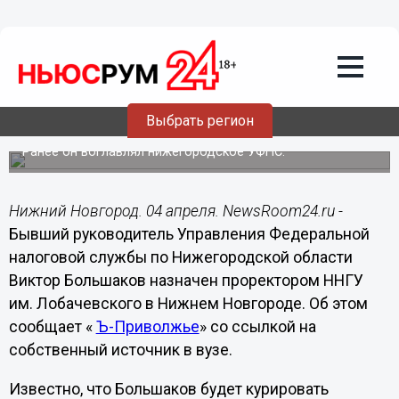
Образование
04.04.2023
11:45
Виктор Большаков получил пост
Выбрать регион
проректора ННГУ по финансам
Ранее он воглавлял нижегородское УФНС.
Нижний Новгород. 04 апреля. NewsRoom24.ru -
Бывший руководитель Управления Федеральной
налоговой службы по Нижегородской области
Виктор Большаков назначен проректором ННГУ
им. Лобачевского в Нижнем Новгороде. Об этом
сообщает «
Ъ-Приволжье
» со ссылкой на
собственный источник в вузе.
Известно, что Большаков будет курировать