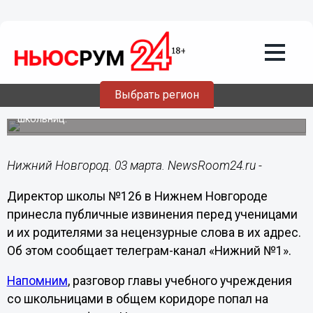
Образование
03.03.2023
09:38
Директор нижегородской школы №126
извинилась перед ученицами за
нецензурную брань
Выбрать регион
Ранее педагог нелестно отозвалась о внешнем виде
школьниц.
Нижний Новгород. 03 марта. NewsRoom24.ru -
Директор школы №126 в Нижнем Новгороде
принесла публичные извинения перед ученицами
и их родителями за нецензурные слова в их адрес.
Об этом сообщает телеграм-канал «Нижний №1».
Напомним
, разговор главы учебного учреждения
со школьницами в общем коридоре попал на