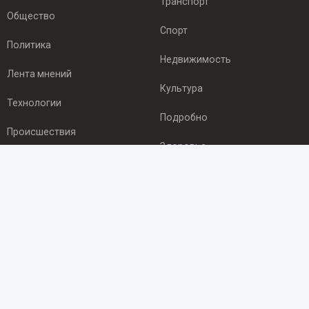
Транспорт
Общество
Спорт
Политика
Недвижимость
Лента мнений
Культура
Технологии
Подробно
Происшествия
Здоровье
Экономика
ПОДПИСКА
Подпишись на рассылку NEWSROOM24
и будь
в курсе новостей в своём городе:
Подписаться