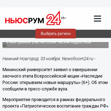
Образование
03.11.2022
13:27
Заочный этап акции «Наследие России:
открываем новые маршруты»
Выбрать регион
закончен в Мининском университете
В нем приняли участие более тысячи подростков.
Нижний Новгород. 03 ноября. NewsRoom24.ru -
Мининский университет заявил о завершении
заочного этапа Всероссийской акции «Наследие
России: открываем новые маршруты» (6+). Об этом
сообщили в пресс-службе вуза.
Мероприятие проводится в рамках федерального
проекта «Патриотическое воспитание граждан РФ»