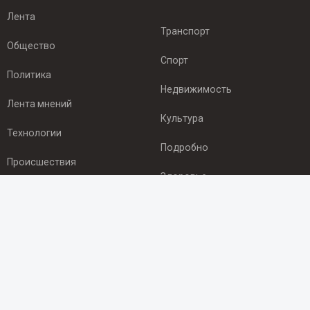
Лента
Транспорт
Общество
Спорт
Политика
Недвижимость
Лента мнений
Культура
Технологии
Подробно
Происшествия
Здоровье
Экономика
ПОДПИСКА
Подпишись на рассылку NEWSROOM24
и будь
в курсе новостей в своём городе: