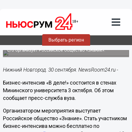
Образование
30.09.2022
11:35
Бизнес-интенсив «В деле!» состоится в
Выбрать регион
Мининском университете 3 октября
Его организует Российское общество «Знание».
Нижний Новгород. 30 сентября. NewsRoom24.ru -
Бизнес-интенсив «В деле!» состоится в стенах
Мининского университета 3 октября. Об этом
сообщает пресс-служба вуза.
Организатором мероприятия выступает
Российское общество «Знание». Стать участником
бизнес-интенсива можно бесплатно по