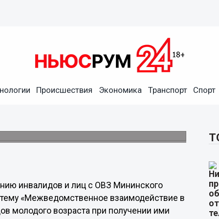
нологии
Происшествия
Экономика
Транспорт
Спорт
рился о партнерстве по
З в 6 регионах
Т
нию инвалидов и лиц с ОВЗ Мининского
а тему «Межведомственное взаимодействие в
в молодого возраста при получении ими