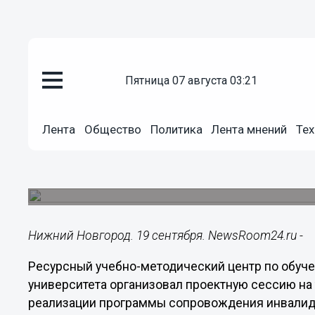
пятница 07 августа 03:21
Образование
19.09.2022
12:27
Лента
Общество
Политика
Лента мнений
Тех
Мининский университет догово
сопровождению студентов с ОВ
Вуз провел тематическую проектную сессию.
Нижний Новгород. 19 сентября. NewsRoom24.ru -
Ресурсный учебно-методический центр по обуче
университета организовал проектную сессию н
реализации программы сопровождения инвалидо