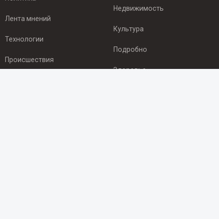
Недвижимость
Лента мнений
Культура
Технологии
Подробно
Происшествия
Здоровье
Экономика
ПОДПИСКА
Подпишись на рассылку NEWSROOM24
и будь
в курсе новостей в своём городе:
Подписаться
© 2012 - 2025 ООО "Ньюсрум" (ИА Newsroom24 (Ньюсрум24).
Учредитель — ООО "Ньюсрум"
Свидетельство о регистрации СМИ ИА № ФС 77 - 45920 от 22.07.2011г.