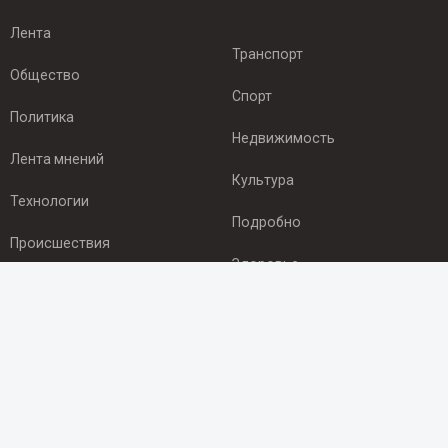
Лента
Транспорт
Общество
Спорт
Политика
Недвижимость
Лента мнений
Культура
Технологии
Подробно
Происшествия
Здоровье
Экономика
ПОДПИСКА
Подпишись на рассылку NEWSROOM24
и будь
в курсе новостей в своём городе: