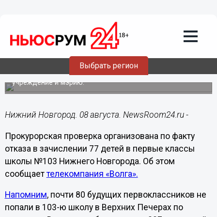
Образование
08.08.2021
18:21
Прокуратура начала проверку из-за
отказа в приеме 77 первоклассников в
нижегородскую школу №103
Выбрать регион
Сотрудники ведомства нагрянут в образовательное
учреждение и мэрию.
Нижний Новгород. 08 августа. NewsRoom24.ru -
Прокурорская проверка организована по факту
отказа в зачислении 77 детей в первые классы
школы №103 Нижнего Новгорода. Об этом
сообщает
телекомпания «Волга».
Напомним
, почти 80 будущих первоклассников не
попали в 103-ю школу в Верхних Печерах по