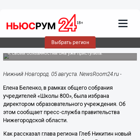
Образование
05.08.2021
21:31
Елена Беленко избрана директором
Выбрать регион
нижегородской «Школы 800»
К своим обязанностям она уже приступила.
Нижний Новгород. 05 августа. NewsRoom24.ru -
Елена Беленко, в рамках общего собрания
учредителей «Школы 800», была избрана
директором образовательного учреждения. Об
этом сообщает пресс-служба правительства
Нижегородской области.
Как рассказал глава региона Глеб Никитин новый