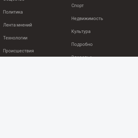
Спорт
Политика
Недвижимость
Лента мнений
Культура
Технологии
Подробно
Происшествия
Здоровье
Экономика
ПОДПИСКА
Подпишись на рассылку NEWSROOM24
и будь
в курсе новостей в своём городе:
Подписаться