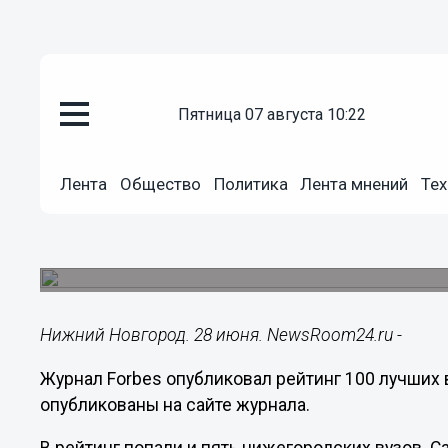
пятница 07 августа 10:22
Образование
28.06.2021
13:21
Лента
Общество
Политика
Лента мнений
Тех
Пять нижегородских вузов вош
России по версии Forbes
Выше всех поднялся ННГУ.
Нижний Новгород. 28 июня. NewsRoom24.ru -
Журнал Forbes опубликовал рейтинг 100 лучших 
опубликованы на сайте журнала.