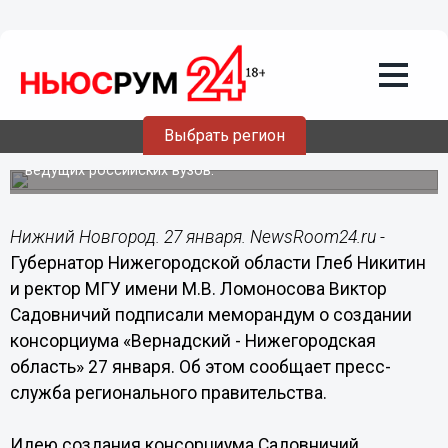
Образование
27.01.2021
17:30
Еще один консорциум «Вернадский»
создадут в Нижегородской области
Выбрать регион
Регион получит доступ к научным достижениям
ведущих российских вузов.
Нижний Новгород. 27 января. NewsRoom24.ru -
Губернатор Нижегородской области Глеб Никитин
и ректор МГУ имени М.В. Ломоносова Виктор
Садовничий подписали меморандум о создании
консорциума «Вернадский - Нижегородская
область» 27 января. Об этом сообщает пресс-
служба регионального правительства.
Идею создания консорциума Садовничий