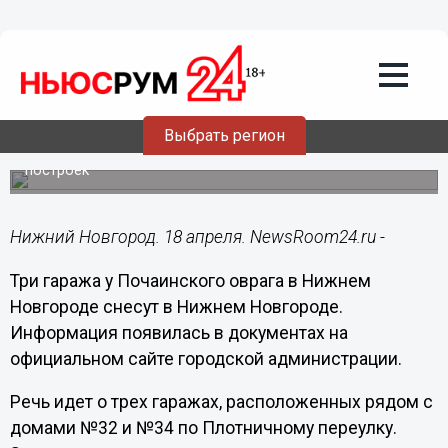
Городовой
18.04.2025
16:21
У Почаинского оврага в Нижнем
Новгороде демонтируют незаконные
гаражи
Выбрать регион
У владельцев есть 6 месяцев на самостоятельный снос
построек
Нижний Новгород. 18 апреля. NewsRoom24.ru -
Три гаража у Почаинского оврага в Нижнем
Новгороде снесут в Нижнем Новгороде.
Информация появилась в документах на
официальном сайте городской администрации.
Речь идет о трех гаражах, расположенных рядом с
домами №32 и №34 по Плотничному переулку.