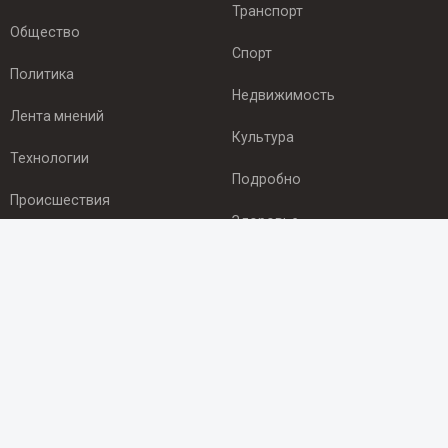
Транспорт
Общество
Спорт
Политика
Недвижимость
Лента мнений
Культура
Технологии
Подробно
Происшествия
Здоровье
Экономика
ПОДПИСКА
Подпишись на рассылку NEWSROOM24
и будь
в курсе новостей в своём городе:
Подписаться