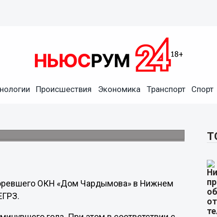
нологии
Происшествия
Экономика
Транспорт
Спорт
вшего Дома Чардымова
.
Т
горевшего ОКН «Дом Чардымова» в Нижнем
ЕГРЗ.