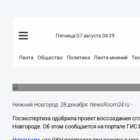
пятница 07 августа 04:39
Городовой
28.12.2024
08:00
Лента
Общество
Политика
Лента мнений
Тех
Проект восстановления сгоре
прошел госэкспертизу
Положительное заключение выдали 27 декабря
Нижний Новгород. 28 декабря. NewsRoom24.ru -
Госэкспертиза одобрила проект воссоздания с
Новгороде. Об этом сообщается на портале ГИС 