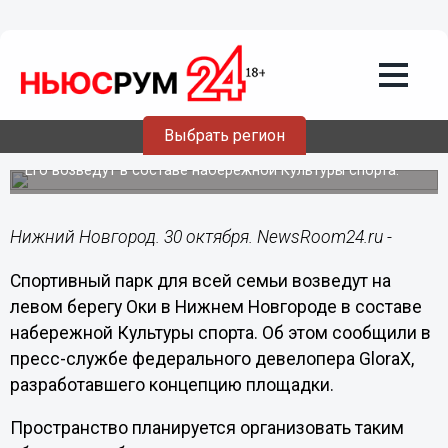
Городовой
30.10.2024
14:05
Спортивный парк появится на левом
Выбрать регион
берегу Оки в Нижнем Новгороде
Его возведут в составе набережной Культуры спорта.
Нижний Новгород. 30 октября. NewsRoom24.ru -
Спортивный парк для всей семьи возведут на
левом берегу Оки в Нижнем Новгороде в составе
набережной Культуры спорта. Об этом сообщили в
пресс-службе федерального девелопера GloraX,
разработавшего концепцию площадки.
Пространство планируется организовать таким