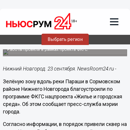
Городовой
23.09.2024
15:45
Благоустройство сквера у реки Параши
Выбрать регион
завершилось в Сормове
Работы провели в рамках проекта ФКГС.
Нижний Новгород. 23 сентября. NewsRoom24.ru -
Зелёную зону вдоль реки Параши в Сормовском
районе Нижнего Новгорода благоустроили по
программе ФКГС нацпроекта «Жилье и городская
среда». Об этом сообщает пресс-служба мэрии
города.
Согласно информации, в порядок привели сквер на