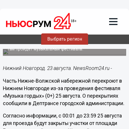
Городовой
23.08.2024
17:18
Движение транспорта ограничат в
Выбрать регион
районе Речного вокзала 25 августа
Там пройдет музыкальный фестиваль.
Нижний Новгород. 23 августа. NewsRoom24.ru -
Часть Нижне-Волжской набережной перекроют в
Нижнем Новгороде из-за проведения фестиваля
«Музыка гордых» (0+) 25 августа. О перекрытиях
сообщили в Дептрансе городской администрации.
Согласно информации, с 00:01 до 23:59 25 августа
для проезда будут закрыты участки от площади