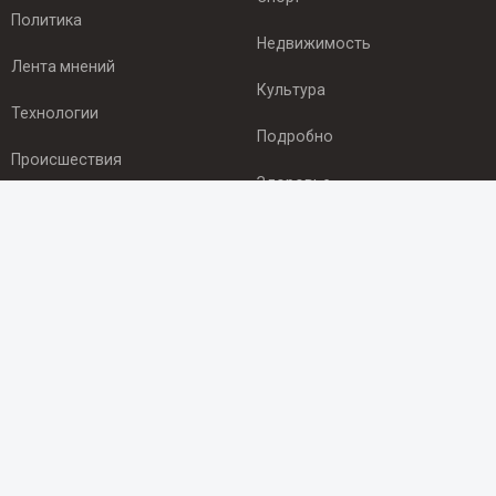
Политика
Недвижимость
Лента мнений
Культура
Технологии
Подробно
Происшествия
Здоровье
Экономика
ПОДПИСКА
Подпишись на рассылку NEWSROOM24
и будь
в курсе новостей в своём городе:
Подписаться
© 2012 - 2025 ООО "Ньюсрум" (ИА Newsroom24 (Ньюсрум24).
Учредитель — ООО "Ньюсрум"