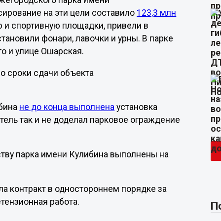
жегородского парка имени
сирование на эти цели составило
123,3 млн
ю и спортивную площадки, привели в
становили фонари, лавочки и урны. В парке
го и улице Ошарская.
о сроки сдачи объекта
ибина
не до конца выполнена
установка
тель так и не доделал парковое ограждение
ству парка имени Кулибина выполнены на
а контракт в одностороннем порядке за
етензионная работа.
П