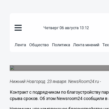
четверг 06 августа 13:12
Городовой
23.01.2024
18:46
Лента
Общество
Политика
Лента мнений
Тех
Расторгнут контракт из-за зат
парка Кулибина
Готовность объекта составляет 97%.
Нижний Новгород. 23 января. NewsRoom24.ru -
Контракт с подрядчиком по благоустройству па
срыва сроков. Об этом Newsroom24 сообщили в