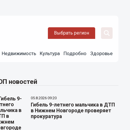
Выбрать регион
Недвижимость
Культура
Подробно
Здоровье
ОП новостей
05.8.2026 09:20
Гибель 9-летнего мальчика в ДТП
в Нижнем Новгороде проверяет
прокуратура