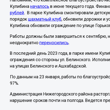
Напомним, что комплексное благоустройство ни
Кулибина
началось
в июне текущего года. Финан
рублей
. В парке Кулибина смонтировали детску
порядок
шахматный клуб
, обновили дорожки и у
Кулибина обновили ограждение по улице Горько
Работы должны были завершиться к сентябрю, н
неоднократно
переносились
.
В последний день 2023 года, в парке имени Кул
ограждения со стороны ул. Белинского. Исполни
на улицах Белинского и Ашхабадской.
По данным на 23 января, работы по благоустрой
97%.
Администрация Нижегородского района расторгл
нарушение сроков почти на полгода. Ведется пр