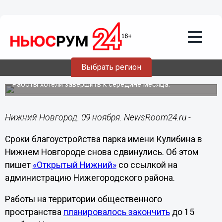
Городовой
09.11.2023
12:51
Окончание благоустройства
нижегородского парка Кулибина
Выбрать регион
перенесли на 30 ноября
Работы хотели завершить к середине месяца.
Нижний Новгород. 09 ноября. NewsRoom24.ru -
Сроки благоустройства парка имени Кулибина в
Нижнем Новгороде снова сдвинулись. Об этом
пишет
«Открытый Нижний»
со ссылкой на
администрацию Нижегородского района.
Работы на территории общественного
пространства
планировалось закончить
до 15