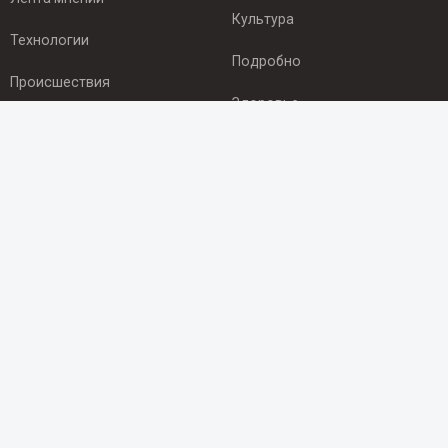
Культура
Технологии
Подробно
Происшествия
Здоровье
Экономика
ПОДПИСКА
Подпишись на рассылку NEWSROOM24
и будь
в курсе новостей в своём городе:
Подписаться
© 2012 - 2025 ООО "Ньюсрум" (ИА Newsroom24 (Ньюсрум24).
Учредитель — ООО "Ньюсрум"
Свидетельство о регистрации СМИ ИА № ФС 77 - 45920 от 22.07.2011г.
выдано Федеральной службой по надзору в сфере связи,
информационных технологий и массовый коммуникаций.
Главный редактор Эмилия Ткаченко. Адрес редакции: Нижний